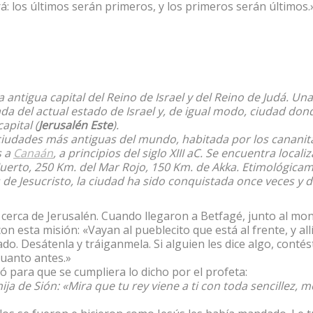
á: los últimos serán primeros, y los primeros serán últimos.
a antigua capital del Reino de Israel y del Reino de Judá. Una
ada del actual estado de Israel y, de igual modo, ciudad do
apital (
Jerusalén Este
).
ciudades más antiguas del mundo, habitada por los cananita
s a
Canaán
, a principios del siglo XIII aC. Se encuentra loca
erto, 250 Km. del Mar Rojo, 150 Km. de Akka. Etimológicam
 de Jesucristo, la ciudad ha sido conquistada once veces y 
cerca de Jerusalén. Cuando llegaron a Betfagé, junto al mont
con esta misión: «Vayan al pueblecito que está al frente, y a
lado. Desátenla y tráiganmela. Si alguien les dice algo, contést
cuanto antes.»
ó para que se cumpliera lo dicho por el profeta:
hija de Sión: «Mira que tu rey viene a ti con toda sencillez