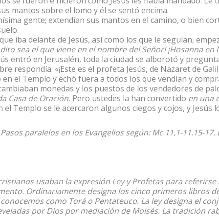
los se fueron e hicieron como Jesús les había mandado. Le tr
sus mantos sobre el lomo y él se sentó encima.
ísima gente; extendían sus mantos en el camino, o bien cor
suelo.
 que iba delante de Jesús, así como los que le seguían, empe
dito sea el que viene en el nombre del Señor! ¡Hosanna en lo
s entró en Jerusalén, toda la ciudad se alborotó y pregunta
 respondía: «¡Este es el profeta Jesús, de Nazaret de Galil
ó en el Templo y echó fuera a todos los que vendían y comp
 cambiaban monedas y los puestos de los vendedores de palo
da Casa de Oración.
Pero ustedes la han convertido
en una 
el Templo se le acercaron algunos ciegos y cojos, y Jesús l
Pasos paralelos en los Evangelios según: Mc 11,1-11.15-17. 
ristianos usaban la expresión Ley y Profetas para referirse a
ento. Ordinariamente designa los cinco primeros libros de l
conocemos como Torá o Pentateuco. La ley designa el conj
eveladas por Dios por mediación de Moisés. La tradición ra