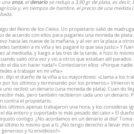
a una
onza
, el
denario
se redujo a 3,90 gr de plata, es decir,
grícola y, en tiempos de hambre, el precio de una medida (a
ebada.
go del Reino de los Cielos. Un propietario salió de madrug
so de acuerdo con ellos para pagarles una moneda de plata al 
evo hacia las nueve de la mañana, y al ver en la plaza a otr
des también a mi viña y les pagaré lo que sea justo.» Y fuer
ez al mediodía, y luego a las tres de la tarde, e hizo lo mismo.
uando salió otra vez y vio a otros que estaban allí parados.
o el día sin hacer nada?» Contestaron ellos: «Porque nadie 
edes a trabajar en mi viña.»
r, dijo el dueño de la viña a su mayordomo: «Llama a los tra
or los últimos y terminando por los primeros.» Vinieron lo
a uno recibió un denario (una moneda de plata). Cuan do lle
recibir más, pero también recibieron cada uno un denario. P
 contra el propietario.
stos últimos apenas trabajaron una hora, y los consideras i
l día entero y soportado lo más pesado del calor.» El dueño
 injusto contigo. ¿No acordamos en un denario al día? Toma 
al último lo mismo que a ti. ¿No tengo derecho a llevar mis 
 generoso y tú envidioso?»