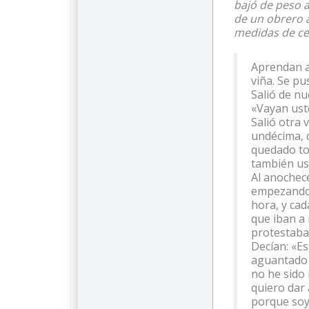
bajó de peso 
de un obrero a
medidas de c
Aprendan al
viña. Se pu
Salió de nu
«Vayan uste
Salió otra v
undécima, c
quedado tod
también ust
Al anochece
empezando p
hora, y cad
que iban a 
protestaban
Decían: «E
aguantado e
no he sido
quiero dar 
porque soy