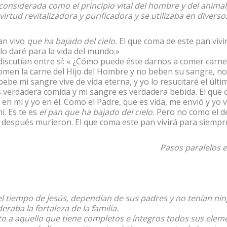
considerada como el principio vital del hombre y del animal
irtud revitalizadora y purificadora y se utilizaba en diversos
an vivo
que ha bajado del cielo.
El que coma de este pan vivi
 lo daré para la vida del mundo.»
discutían entre sí: « ¿Cómo puede éste darnos a comer carne?»
omen la carne del Hijo del Hombre y no beben su sangre, no
bebe mi sangre vive de vida eterna, y yo lo resucitaré el últim
s verdadera comida y mi sangre es verdadera bebida. El que
n mí y yo en él. Como el Padre, que es vida, me envió y yo 
í. Es te es
el pan que ha bajado del cielo.
Pero no como el d
 después murieron. El que coma este pan vivirá para siempr
Pasos paralelos e
el tiempo de Jesús, dependían de sus padres y no tenían ni
deraba la fortaleza de la familia.
to a aquello que tiene completos e íntegros todos sus elem