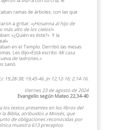
ajeron la burra con su cría, le
taban ramas de árboles, con las que
zaron a gritar:
«¡Hosanna al hijo de
 más alto de los cielos!»
ban: «¿Quién es éste?» Y la
ea!»
raban en el Templo. Derribó las mesas
mas. Les dijo«Está escrito:
Mi casa
cueva de ladrones.»
os sanó.
Lc 19,28-38; 19,45-46.
Jn 12,12-16; 2,14-16.
Viernes 23 de agosto de 2024
Evangelio según Mateo 22,34-40
 los textos presentes en los libros del
a Biblia, atribuidos a Moisés, que
unto de obligaciones reconocidas por
bínica muestra 613 preceptos.