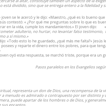
ercarse al altar, constituye también un aspecto de la exigen
 está dividido, sino que se entrega entero a la fidelidad y s
oven se le acercó y le dijo: «Maestro, ¿qué es lo bueno que
esús contestó: « ¿Por qué me preguntas sobre lo que es buen
trar en la vida, cumple los mandamientos.» El joven dijo: 
ometer adulterio, no hurtar, no levantar falso testimonio,
mo a sí mismo.»
 dijo: «Todo esto lo he guardado, ¿qué más me falta?» Jesús le
 posees y reparte el dinero entre los pobres, para que teng
»
oven oyó esta respuesta, se marchó triste, porque era un g
Pasos paralelos en los Evangelios segú
iritual, representa un don de Dios, una recompensa de la vi
 a menudo es admirado o contrapuesto por ser distinto y c
fímera, puede apartar de los hombres o de Dios, y general
e sus encantos.