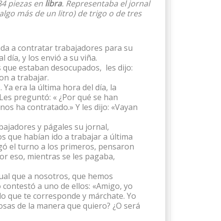
 84 piezas en
libra
. Representaba el jornal
lgo más de un litro) de trigo o de tres
ada a contratar trabajadores para su
día, y los envió a su viña.
os que estaban desocupados, les dijo:
on a trabajar.
 Ya era la última hora del día, la
 Les preguntó: « ¿Por qué se han
nos ha contratado.» Y les dijo: «Vayan
bajadores y págales su jornal,
s que habían ido a trabajar a última
gó el turno a los primeros, pensaron
or eso, mientras se les pagaba,
gual que a nosotros, que hemos
 contestó a uno de ellos: «Amigo, yo
lo que te corresponde y márchate. Yo
cosas de la manera que quiero? ¿O será