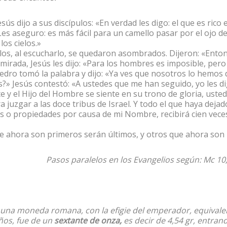
sús dijo a sus discípulos: «En verdad les digo: el que es rico
 Les aseguro: es más fácil para un camello pasar por el ojo 
los cielos.»
los, al escucharlo, se quedaron asombrados. Dijeron: «Enton
 mirada, Jesús les dijo: «Para los hombres es imposible, pero
edro tomó la palabra y dijo: «Ya ves que nosotros lo hemos 
s?» Jesús contestó: «A ustedes que me han seguido, yo les 
 y el Hijo del Hombre se siente en su trono de gloria, uste
a juzgar a las doce tribus de Israel. Y todo el que haya dej
s o propiedades por causa de mi Nombre, recibirá cien veces
 ahora son primeros serán últimos, y otros que ahora son 
Pasos paralelos en los Evangelios según: Mc 10,2
una moneda romana, con la efigie del emperador, equivale
ños, fue de un
sextante de onza,
es decir de 4,54 gr, entran