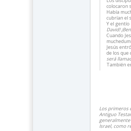
Los discípu
colocaron 
Había much
cubrían el 
Y el gentío
David! ¡Ben
Cuando Jesú
muchedumbre
Jesús entr
de los que
será llama
También en 
Los primeros c
Antiguo Testam
generalmente 
Israel, como r