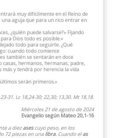
 entrará muy difícilmente en el Reino de
de una aguja que para un rico entrar en
ces, ¿quién puede salvarse?» Fijando
 para Dios todo es posible.»
dejado todo para seguirte. ¿Qué
digo: cuando todo comience
des también se sentarán en doce
ado casas, hermanos, hermanas, padre,
 más y tendrá por herencia la vida
últimos serán primeros.»
3-31. Lc 18,24-30; 22,30; 13,30. Mt 18,18.
Miércoles 21 de agosto de 2024
Evangelio según Mateo 20,1-16
nte a diez
ases
cuyo peso, en los
do 72 piezas en una
libra
. Cuando el
as