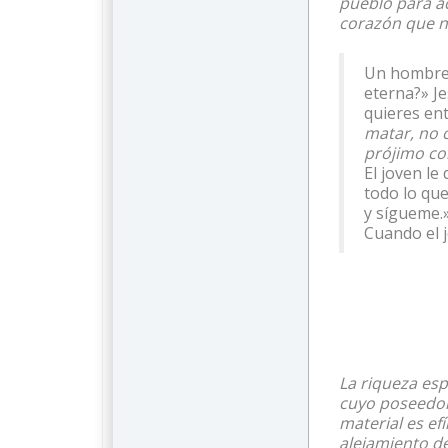
pueblo para ac
corazón que no
Un hombre j
eterna?» J
quieres en
matar, no c
prójimo co
El joven le
todo lo que
y sígueme.
Cuando el j
La riqueza esp
cuyo poseedor
material es e
alejamiento d