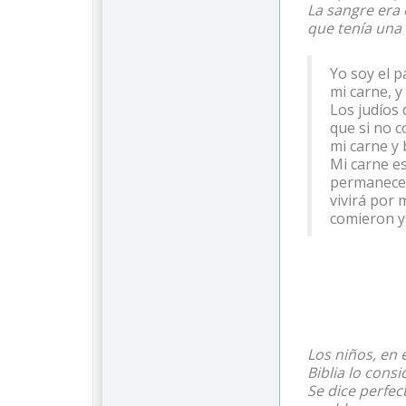
La sangre era 
que tenía una v
Yo soy el p
mi carne, y
Los judíos 
que si no c
mi carne y 
Mi carne e
permanece e
vivirá por m
comieron y
Los niños, en 
Biblia lo consi
Se dice perfec