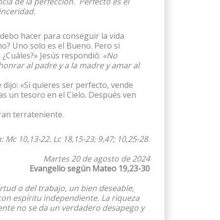
cia de la perfección. Perfecto es el
inceridad.
 debo hacer para conseguir la vida
o? Uno solo es el Bueno. Pero si
« ¿Cuáles?» Jesús respondió:
«No
honrar al padre y a la madre y amar al
 dijo: «Si quieres ser perfecto, vende
as un tesoro en el Cielo. Después ven
ran terrateniente.
n: Mc 10,13-22.
Lc 18,15-23; 9,47; 10,25-28.
Martes 20 de agosto de 2024
Evangelio según Mateo 19,23-30
rtud o del trabajo, un bien deseable,
on espíritu independiente. La riqueza
mente no se da un verdadero desapego y