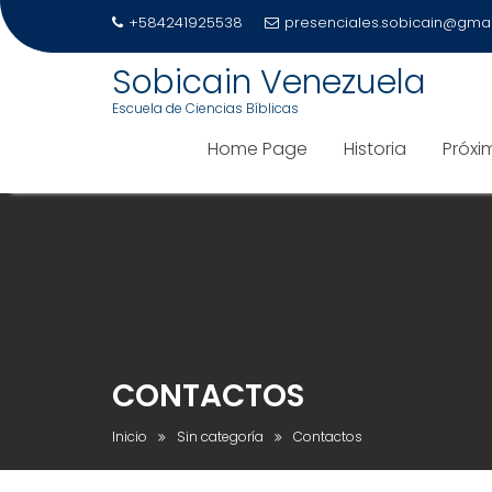
+584241925538
presenciales.sobicain@gma
Sobicain Venezuela
Escuela de Ciencias Bíblicas
Home Page
Historia
Próxi
Saltar
al
contenido
CONTACTOS
Inicio
Sin categoría
Contactos