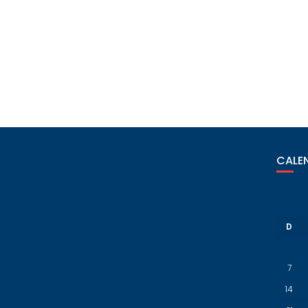
CALEN
D
7
14