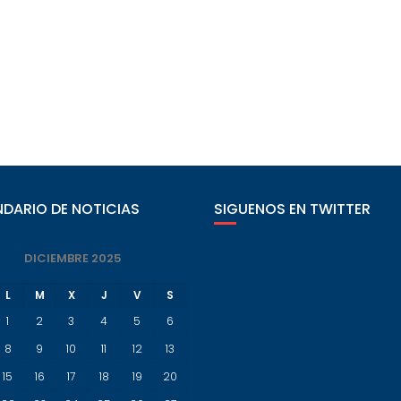
DARIO DE NOTICIAS
SIGUENOS EN TWITTER
DICIEMBRE 2025
L
M
X
J
V
S
1
2
3
4
5
6
8
9
10
11
12
13
15
16
17
18
19
20