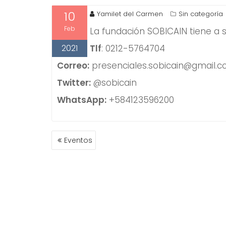
10
Yamilet del Carmen
Sin categoría
Feb
La fundación SOBICAIN tiene a s
2021
Tlf
: 0212-5764704
Correo:
presenciales.sobicain@gmail.
Twitter:
@sobicain
WhatsApp:
+584123596200
NAVEGACIÓN
Eventos
DE
ENTRADAS