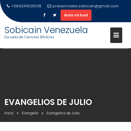
+584241925538
presenciales.sobicain@gmail.com
Aula virtual
Sobicain Venezuela
Escuela de Ciencias Bíblicas
Saltar
al
contenido
EVANGELIOS DE JULIO
Inicio
Evangelio
Evangelios de Julio