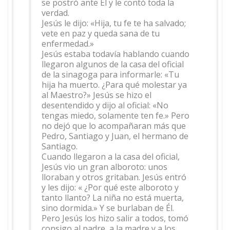
se postró ante Él y le contó toda la
verdad.
Jesús le dijo: «Hija, tu fe te ha salvado;
vete en paz y queda sana de tu
enfermedad.»
Jesús estaba todavía hablando cuando
llegaron algunos de la casa del oficial
de la sinagoga para informarle: «Tu
hija ha muerto. ¿Para qué molestar ya
al Maestro?» Jesús se hizo el
desentendido y dijo al oficial: «No
tengas miedo, solamente ten fe.» Pero
no dejó que lo acompañaran más que
Pedro, Santiago y Juan, el hermano de
Santiago.
Cuando llegaron a la casa del oficial,
Jesús vio un gran alboroto: unos
lloraban y otros gritaban. Jesús entró
y les dijo: « ¿Por qué este alboroto y
tanto llanto? La niña no está muerta,
sino dormida.» Y se burlaban de Él.
Pero Jesús los hizo salir a todos, tomó
consigo al padre, a la madre y a los