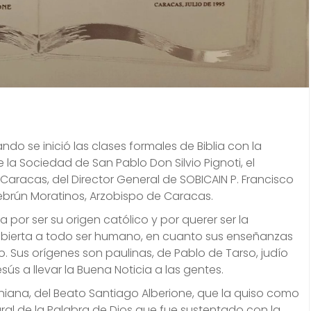
do se inició las clases formales de Biblia con la
 la Sociedad de San Pablo Don Silvio Pignoti, el
Caracas, del Director General de SOBICAIN P. Francisco
Lebrún Moratinos, Arzobispo de Caracas.
a por ser su origen católico y por querer ser la
 abierta a todo ser humano, en cuanto sus enseñanzas
o. Sus orígenes son paulinas, de Pablo de Tarso, judío
sús a llevar la Buena Noticia a las gentes.
oniana, del Beato Santiago Alberione, que la quiso como
ral de la Palabra de Dios que fue sustentado con la