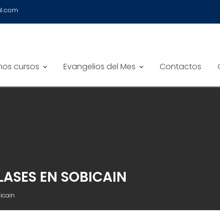
il.com
mos cursos
Evangelios del Mes
Contactos
CLASES EN SOBICAIN
icain