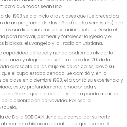
nt” para que todos sean uno.
o del 1993 se dio inicio a las clases que fue precedida,
ación de un programa de dos años (cuatro semestres) con
res con licenciaturas en estudios bíblicos. Desde el
d para renovar, permear y fortalecer la iglesia y el
 bíblicos, el Evangelio y la Tradición Cristiana.
e capacidad del local y nunca podremos olvidar lo
eranza y alegría. Una señora sobre los 70, de la
ada al rescate de las mujeres de las calles, elevó su
 que el cupo estaba cerrado. Se admitió y, en la
de clase en diciembre 1993, ella contó su experiencia y
ambiado, estoy profundamente emocionada y
ria enseñanza que he recibido y ahora puedo morir en
 de la celebración de Navidad. Por eso la
Escuela.
a de Biblia SOBICAIN tiene que consolidar su norte
 al momento histórico actual. La luz que ilumina el