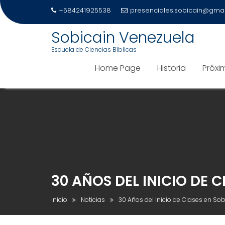
+584241925538
presenciales.sobicain@gma
Sobicain Venezuela
Escuela de Ciencias Bíblicas
Home Page
Historia
Próxi
Saltar
al
contenido
30 AÑOS DEL INICIO DE 
Inicio
Noticias
30 Años del Inicio de Clases en Sob