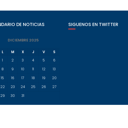
DARIO DE NOTICIAS
SIGUENOS EN TWITTER
DICIEMBRE 2025
L
M
X
J
V
S
1
2
3
4
5
6
8
9
10
11
12
13
15
16
17
18
19
20
22
23
24
25
26
27
29
30
31
Sobicain 1993