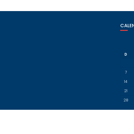
CALEN
D
7
14
21
28
« Jul