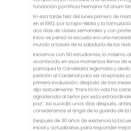
fundación pontificia hermana “Ut Unum Si
En esa tarde feliz del lunes primero de marz
en el 1992, por la Expo-Biblia y la formul
dos días de clases semanales y con profeso
inicio se pensó la escuela era una necesida
mundo a través de la sabiduría de los textos
Iniciamos con 50 estudiantes, lo máximo d
acontecido en esos momentos llenos de esp
parroquia la Candelaria, legionaria y dedic
petición al Cardenal para ser aceptada ya
primera evaluación, después de tres meses 
dijo textualmente: “Para mí la vida ha c
agradecida al Señor por esta extraordina
paz”. Así sucedió unos días después, antes
consideramos el ángel de la guarda de la 
Después de 30 años de existencia la Escuel
inicial y actualizarse, para responder mejor