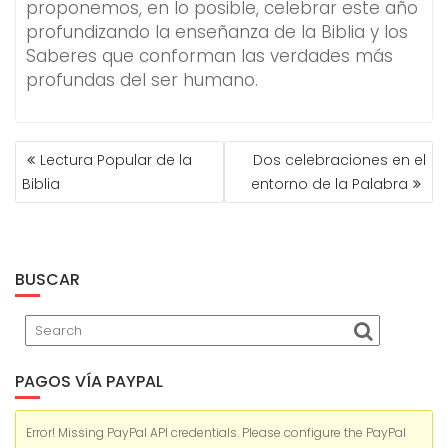
proponemos, en lo posible, celebrar este año
profundizando la enseñanza de la Biblia y los
Saberes que conforman las verdades más
profundas del ser humano.
NAVEGACIÓN
Lectura Popular de la
Dos celebraciones en el
DE
Biblia
entorno de la Palabra
ENTRADAS
BUSCAR
PAGOS VÍA PAYPAL
Error! Missing PayPal API credentials. Please configure the PayPal