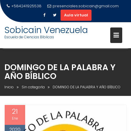
+584241925538
presenciales.sobicain@gmail.com
Aula virtual
Saltar
Sobicain Venezuela
al
Escuela de Ciencias Bíblicas
contenido
DOMINGO DE LA PALABRA Y
AÑO BÍBLICO
Inicio
Sin categoría
DOMINGO DE LA PALABRA Y AÑO BÍBLICO
21
Ene
2020