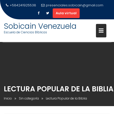
+584241925538
presenciales.sobicain@gmail.com
Aula virtual
Sobicain Venezuela
Escuela de Ciencias Bíblicas
Saltar
al
contenido
LECTURA POPULAR DE LA BIBLIA
Inicio
Sin categoría
Lectura Popular de la Biblia