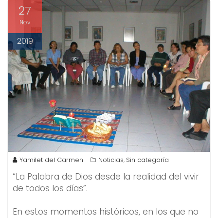
27
Nov
2019
Yamilet del Carmen
Noticias
Sin categoría
,
“La Palabra de Dios desde la realidad del vivir
de todos los días”.
En estos momentos históricos, en los que no