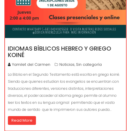
IDIOMAS BÍBLICOS HEBREO Y GRIEGO
KOINÉ
Yamilet del Carmen
Noticias
Sin categoría
,
La Biblia en el Segundo Testamento está escrita en griego koiné.
Siendo que quienes estudian los evangelios se encuentran con
traducciones diferentes, versiones distintas, interpretaciones
diversas, el poder acceder al idioma griego permite al alumno
leer los textos en su lengua original permitiendo que el vasto
mundo de sentido que le imprimieron sus autores pueda…
Read More