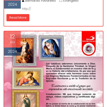
Bernardo Favaretto
Evangelio
2024
http://
Read More
12
Abr
2024