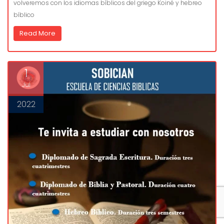
volveremos con los idiomas bíblicos del griego Koiné y hebreo
bíblico
Read More
1
Jul
2022