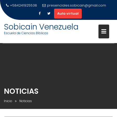
+584241925538
presenciales.sobicain@gmail.com
Aula virtual
Sobicain Venezuela
Escuela de Ciencias Bíblicas
Saltar
al
contenido
NOTICIAS
Inicio
Noticias